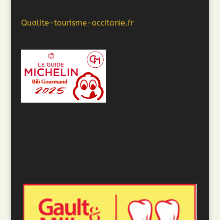
Qualite-tourisme-occitanie.fr