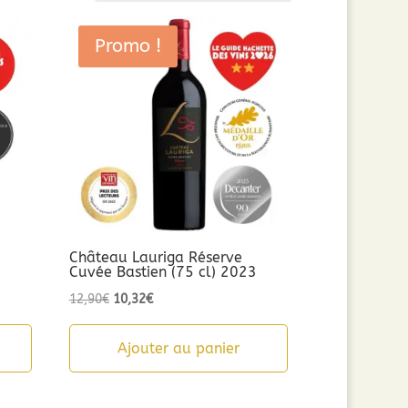
Promo !
Château Lauriga Réserve
Cuvée Bastien (75 cl) 2023
Le
Le
12,90
€
10,32
€
prix
prix
initial
actuel
Ajouter au panier
était :
est :
12,90€.
10,32€.