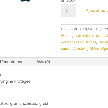
En stock
quantité
Ajouter au 
de
Château
Lauriga
UGS :
PLAU0017|24F|CT6
Cat
Soleil
Fromages de chèvre
,
James S
blanc
Poissons et Crustacés
,
The W
(75
sauce
,
Viandes grillées
,
Vign
cl)
2024
lémentaires
Avis (0)
u
’origine Protégée
ilex, granit, schistes, grès)