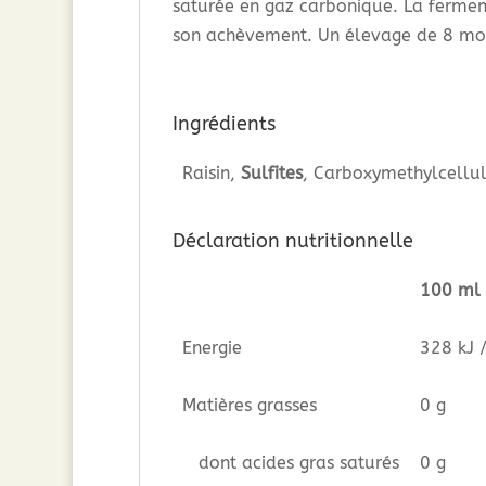
saturée en gaz carbonique. La ferment
son achèvement. Un élevage de 8 moi
Ingrédients
Raisin,
Sulfites
, Carboxymethylcellul
Déclaration nutritionnelle
100 ml
Energie
328 kJ 
Matières grasses
0 g
dont acides gras saturés
0 g