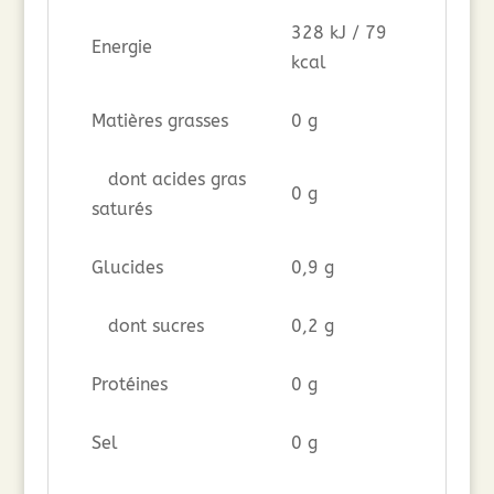
328 kJ / 79
Energie
kcal
Matières grasses
0 g
dont acides gras
0 g
saturés
Glucides
0,9 g
dont sucres
0,2 g
Protéines
0 g
Sel
0 g