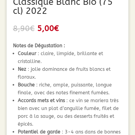
Classique Blanc Bio (75
cl) 2022
Le
Le
8,90
€
5,00
€
prix
prix
initial
actuel
Notes de Dégustation :
était :
est :
Couleur
: claire, limpide, brillante et
8,90€.
5,00€.
cristalline.
Nez
: jolie dominance de fruits blancs et
floraux.
Bouche
: riche, ample, puissante, longue
finale, avec des notes finement fumées.
Accords mets et vins
: ce vin se mariera très
bien avec un plat d’anguille fumée, filet de
porc à la sauge, ou des desserts fruités et
épicés.
Potentiel de garde
: 3-4 ans dans de bonnes