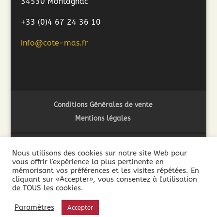
34530 Montagnac
+33 (0)4 67 24 36 10
info@cote-mas.fr
Conditions Générales de vente
Mentions légales
Nous utilisons des cookies sur notre site Web pour
vous offrir l'expérience la plus pertinente en
2018 ©Côté Mas - L'abus d'alcool est dangereux pour la
mémorisant vos préférences et les visites répétées. En
santé. A consommer avec modération - La vente de boissons
cliquant sur «Accepter», vous consentez à l'utilisation
de TOUS les cookies.
alcooliques est interdite aux mineurs de moins de 18 ans. La
preuve de la majorité de l’acheteur est exigée au moment de
Paramètres
Accepter
la vente en ligne.