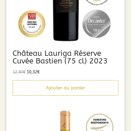
Château Lauriga Réserve
Cuvée Bastien (75 cl) 2023
Le
Le
12,90
€
10,32
€
prix
prix
initial
actuel
Ajouter au panier
était :
est :
12,90€.
10,32€.