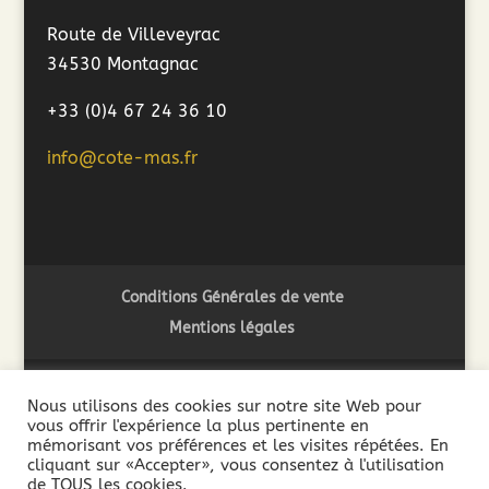
Route de Villeveyrac
34530 Montagnac
+33 (0)4 67 24 36 10
info@cote-mas.fr
Conditions Générales de vente
Mentions légales
Nous utilisons des cookies sur notre site Web pour
vous offrir l'expérience la plus pertinente en
2018 ©Côté Mas - L'abus d'alcool est dangereux pour la
mémorisant vos préférences et les visites répétées. En
santé. A consommer avec modération - La vente de boissons
cliquant sur «Accepter», vous consentez à l'utilisation
de TOUS les cookies.
alcooliques est interdite aux mineurs de moins de 18 ans. La