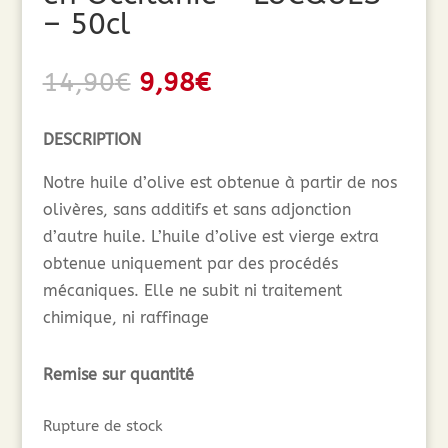
– 50cl
Le
Le
14,90
€
9,98
€
prix
prix
initial
actuel
DESCRIPTION
était :
est :
Notre huile d’olive est obtenue à partir de nos
14,90€.
9,98€.
olivères, sans additifs et sans adjonction
d’autre huile. L’huile d’olive est vierge extra
obtenue uniquement par des procédés
mécaniques. Elle ne subit ni traitement
chimique, ni raffinage
Remise sur quantité
Rupture de stock