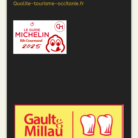
Qualite-tourisme-occitanie.fr