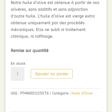
Notre huile d’olive est obtenue à partir de nos
olivères, sans additifs et sans adjonction
d’autre huile. L’huile d’olive est vierge extra
obtenue uniquement par des procédés
mécaniques. Elle ne subit ni traitement
chimique, ni raffinage.
Remise sur quantité
En stock
quantité
Ajouter au panier
de
Huile
d'olive
UGS :
PTAN0051|25|CT6
Catégorie :
Huile d'Olive
des
Tannes
en