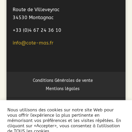
Route de Villeveyrac
34530 Montagnac
+33 (0)4 67 24 36 10
info@cote-mas.fr
Conditions Générales de vente
Mentions légales
Nous utilisons des cookies sur notre site Web pour
vous offrir l'expérience la plus pertinente en
2018 ©Côté Mas - L'abus d'alcool est dangereux pour la
mémorisant vos préférences et les visites répétées. En
santé. A consommer avec modération - La vente de boissons
cliquant sur «Accepter», vous consentez à l'utilisation
de TOUS les cookies.
alcooliques est interdite aux mineurs de moins de 18 ans. La