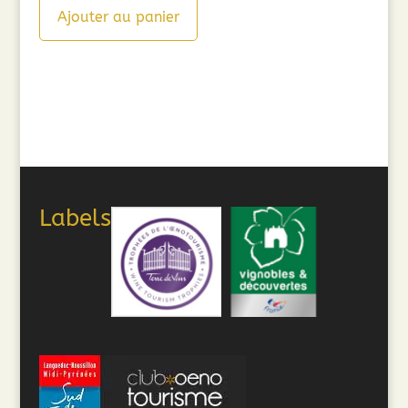
initial
actuel
Ajouter au panier
était :
est :
14,90€.
9,98€.
Labels