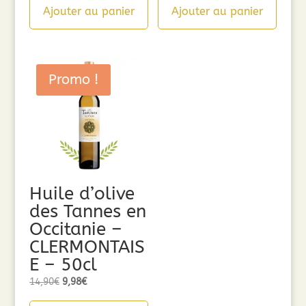
Ajouter au panier
Ajouter au panier
Promo !
Huile d’olive
des Tannes en
Occitanie –
CLERMONTAIS
E – 50cl
Le
Le
14,90
€
9,98
€
prix
prix