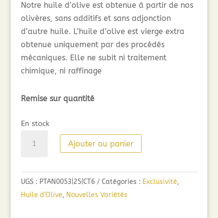
Notre huile d’olive est obtenue à partir de nos
olivères, sans additifs et sans adjonction
d’autre huile. L’huile d’olive est vierge extra
obtenue uniquement par des procédés
mécaniques. Elle ne subit ni traitement
chimique, ni raffinage
Remise sur quantité
En stock
quantité
Ajouter au panier
de
Huile
d'olive
UGS :
PTAN0053|25|CT6
Catégories :
Exclusivité
,
des
Huile d'Olive
,
Nouvelles Variétés
Tannes
en