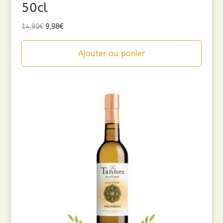
50cl
Le
Le
14,90
€
9,98
€
prix
prix
initial
actuel
Ajouter au panier
était :
est :
14,90€.
9,98€.