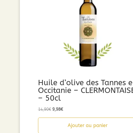
Huile d’olive des Tannes 
Occitanie – CLERMONTAIS
– 50cl
Le
Le
14,90
€
9,98
€
prix
prix
initial
actuel
Ajouter au panier
était :
est :