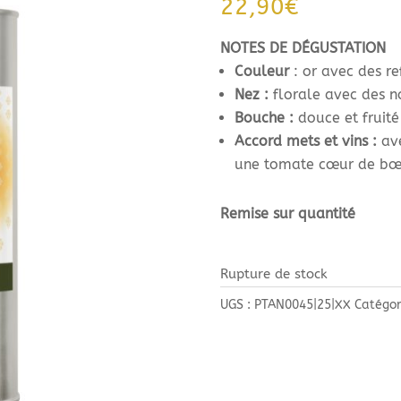
22,90
€
NOTES DE DÉGUSTATION
Couleur
: or avec des re
Nez :
florale avec des no
Bouche
:
douce et fruité
Accord mets et vins :
av
une tomate cœur de bœu
Remise sur quantité
Rupture de stock
UGS :
PTAN0045|25|XX
Catégor