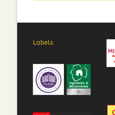
14,90€.
9,98€.
Labels