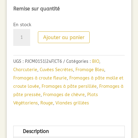
Remise sur quantité
En stock
quantité
Ajouter au panier
de
Cuvée
Secrète
UGS :
PJCM0151|24F|CT6
Catégories :
BIO
,
Pinot
Charcuterie
,
Cuvées Secrètes
,
Fromage Bleu
,
Noir
Fromages à croute fleurie
,
Fromages à pâte molle et
(75cl)
croute lavée
,
Fromages à pâte persillée
,
Fromages à
2023
pâte pressée
,
Fromages de chèvre
,
Plats
Végétariens
,
Rouge
,
Viandes grillées
Description