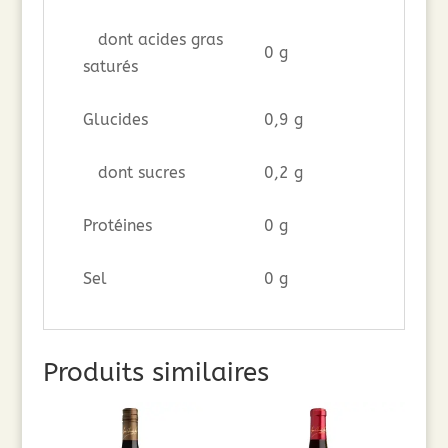
dont acides gras
0 g
saturés
Glucides
0,9 g
dont sucres
0,2 g
Protéines
0 g
Sel
0 g
Produits similaires