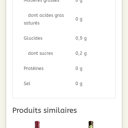
Matières grasses
0 g
dont acides gras
0 g
saturés
Glucides
0,9 g
dont sucres
0,2 g
Protéines
0 g
Sel
0 g
Produits similaires