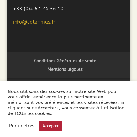
+33 (0)4 67 24 36 10
info@cote-mas.fr
Conditions Générales de vente
Mentions légales
Nous utilisons des cookies sur notre site Web pour
vous offrir l'expérience la plus pertinente en
2018 ©Côté Mas - L'abus d'alcool est dangereux pour la
mémorisant vos préférences et les visites répétées. En
santé. A consommer avec modération - La vente de boissons
cliquant sur «Accepter», vous consentez à l'utilisation
de TOUS les cookies.
alcooliques est interdite aux mineurs de moins de 18 ans. La
preuve de la majorité de l’acheteur est exigée au moment de
Paramètres
Accepter
la vente en ligne.