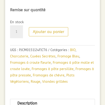
Remise sur quantité
En stock
quantité
Ajouter au panier
de
Cuvée
Secrète
UGS :
PJCM0151|24F|CT6
Catégories :
BIO
,
Pinot
Charcuterie
,
Cuvées Secrètes
,
Fromage Bleu
,
Noir
Fromages à croute fleurie
,
Fromages à pâte molle et
(75cl)
croute lavée
,
Fromages à pâte persillée
,
Fromages à
2023
pâte pressée
,
Fromages de chèvre
,
Plats
Végétariens
,
Rouge
,
Viandes grillées
Description