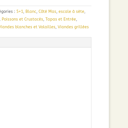
égories :
5+1
,
Blanc
,
Côté Mas
,
escale à sète
,
,
Poissons et Crustacés
,
Tapas et Entrée
,
Viandes blanches et Volailles
,
Viandes grillées