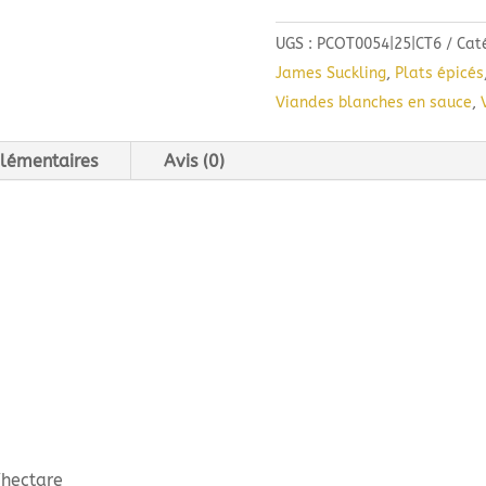
UGS :
PCOT0054|25|CT6
Cat
James Suckling
,
Plats épicés
Viandes blanches en sauce
,
lémentaires
Avis (0)
/hectare