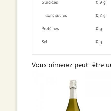
Glucides
0,9 g
dont sucres
0,2 g
Protéines
0 g
Sel
0 g
Vous aimerez peut-être a