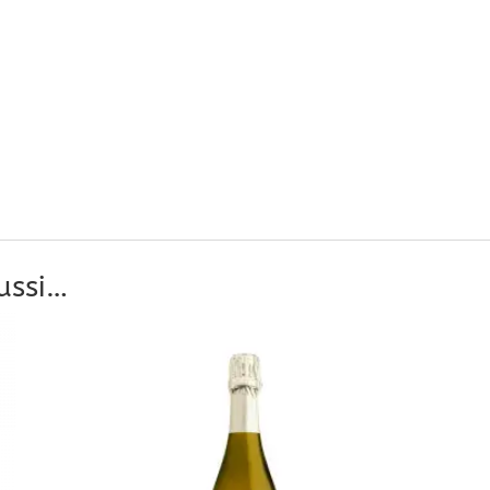
ussi…