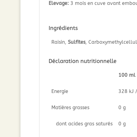
Elevage:
3 mois en cuve avant embou
Ingrédients
Raisin,
Sulfites
, Carboxymethylcellul
Déclaration nutritionnelle
100 ml
Energie
328 kJ 
Matières grasses
0 g
dont acides gras saturés
0 g