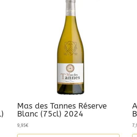
Mas des Tannes Réserve
A
)
Blanc (75cl) 2024
B
9,95
€
7,