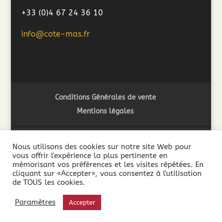
+33 (0)4 67 24 36 10
info@cote-mas.fr
Conditions Générales de vente
Mentions légales
Nous utilisons des cookies sur notre site Web pour
vous offrir l'expérience la plus pertinente en
2018 ©Côté Mas - L'abus d'alcool est dangereux pour la
mémorisant vos préférences et les visites répétées. En
santé. A consommer avec modération - La vente de boissons
cliquant sur «Accepter», vous consentez à l'utilisation
de TOUS les cookies.
alcooliques est interdite aux mineurs de moins de 18 ans. La
preuve de la majorité de l’acheteur est exigée au moment de
Paramètres
Accepter
la vente en ligne.