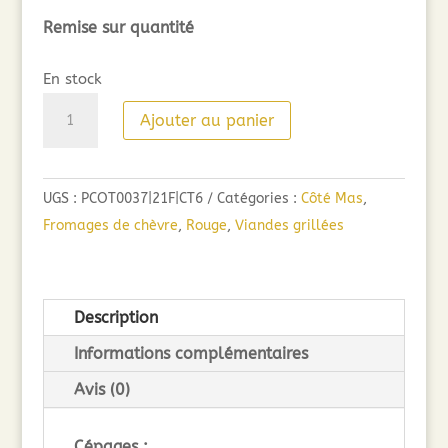
Remise sur quantité
En stock
quantité
Ajouter au panier
de
Côté
Mas
UGS :
PCOT0037|21F|CT6
Catégories :
Côté Mas
,
Cru
Fromages de chèvre
,
Rouge
,
Viandes grillées
Pézenas
(75cl)
2021
Description
Informations complémentaires
Avis (0)
Cépages :