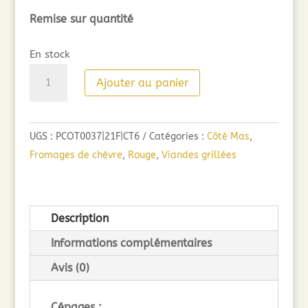
Remise sur quantité
En stock
quantité
Ajouter au panier
de
Côté
Mas
UGS :
PCOT0037|21F|CT6
Catégories :
Côté Mas
,
Cru
Fromages de chèvre
,
Rouge
,
Viandes grillées
Pézenas
(75cl)
2021
Description
Informations complémentaires
Avis (0)
Cépages :