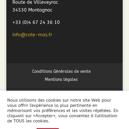
Route de Villeveyrac
34530 Montagnac
+33 (0)4 67 24 36 10
info@cote-mas.fr
Conditions Générales de vente
Mentions légales
Nous utilisons des cookies sur notre site Web pour
vous offrir l'expérience la plus pertinente en
2018 ©Côté Mas - L'abus d'alcool est dangereux pour la
mémorisant vos préférences et les visites répétées. En
santé. A consommer avec modération - La vente de boissons
cliquant sur «Accepter», vous consentez à l'utilisation
de TOUS les cookies.
alcooliques est interdite aux mineurs de moins de 18 ans. La