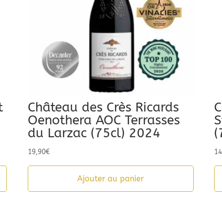
t
Château des Crès Ricards
C
Oenothera AOC Terrasses
S
du Larzac (75cl) 2024
(
19,90
€
14
Ajouter au panier