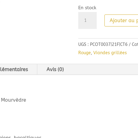
En stock
quantité
Ajouter au 
de
Côté
Mas
UGS :
PCOT0037|21F|CT6
Ca
Cru
Rouge
,
Viandes grillées
Pézenas
(75cl)
lémentaires
Avis (0)
2021
, Mourvèdre
chiens, basaltiques