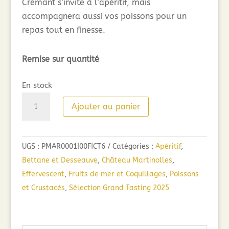
Crémant s’invite à l’apéritif, mais
accompagnera aussi vos poissons pour un
repas tout en finesse.
Remise sur quantité
En stock
quantité
Ajouter au panier
de
Clos
Martinolles
UGS :
PMAR0001|00F|CT6
Catégories :
Apéritif
,
Crémant
Bettane et Desseauve
,
Château Martinolles
,
de
Effervescent
,
Fruits de mer et Coquillages
,
Poissons
Limoux
et Crustacés
,
Sélection Grand Tasting 2025
Extra
Brut
Extrême