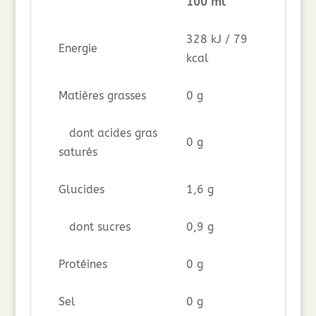
100 ml
328 kJ / 79
Energie
kcal
Matières grasses
0 g
dont acides gras
0 g
saturés
Glucides
1,6 g
dont sucres
0,9 g
Protéines
0 g
Sel
0 g