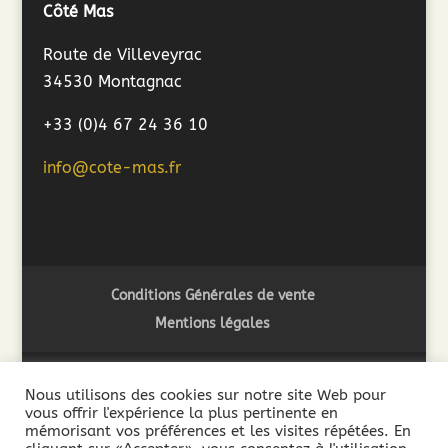
Côté Mas
Route de Villeveyrac
34530 Montagnac
+33 (0)4 67 24 36 10
info@cote-mas.fr
Conditions Générales de vente
Mentions légales
Nous utilisons des cookies sur notre site Web pour
vous offrir l'expérience la plus pertinente en
2018 ©Côté Mas - L'abus d'alcool est dangereux pour la
mémorisant vos préférences et les visites répétées. En
santé. A consommer avec modération - La vente de boissons