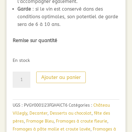
l’accompagner également.
Garde
: si le vin est conservé dans des
conditions optimales, son potentiel de garde
sera de 6 à 10 ans.
Remise sur quantité
En stock
quantité
Ajouter au panier
de
Château
Villegly
UGS :
PVGY0001|23FGHA|CT6
Catégories :
Château
L’Excellence
Villegly
,
Decanter
,
Desserts au chocolat
,
fête des
(75
pères
,
Fromage Bleu
,
Fromages à croute fleurie
,
cl)
Fromages à pâte molle et croute lavée
,
Fromages à
2023