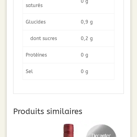
0 g
saturés
Glucides
0,9 g
dont sucres
0,2 g
Protéines
0 g
Sel
0 g
Produits similaires