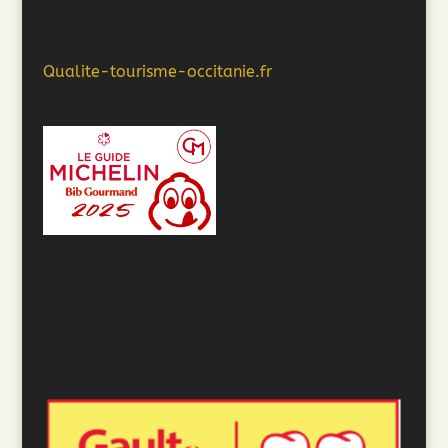
Qualite-tourisme-occitanie.fr