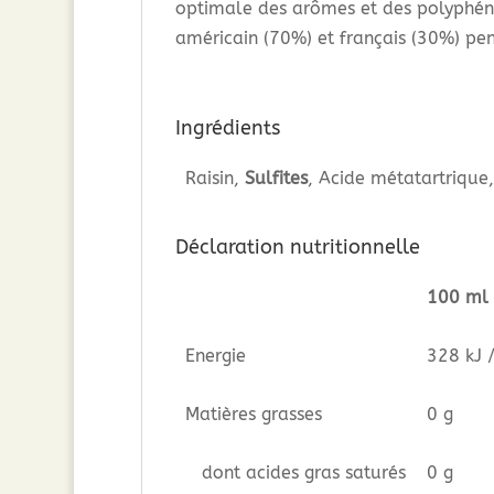
optimale des arômes et des polyphéno
américain (70%) et français (30%) pe
Ingrédients
Raisin,
Sulfites
, Acide métatartrique
Déclaration nutritionnelle
100 ml
Energie
328 kJ 
Matières grasses
0 g
dont acides gras saturés
0 g