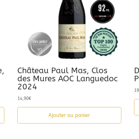
e,
Château Paul Mas, Clos
D
des Mures AOC Languedoc
P
2024
19
14,90
€
Ajouter au panier