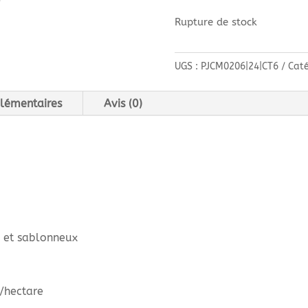
Rupture de stock
UGS :
PJCM0206|24|CT6
Caté
lémentaires
Avis (0)
x et sablonneux
/hectare