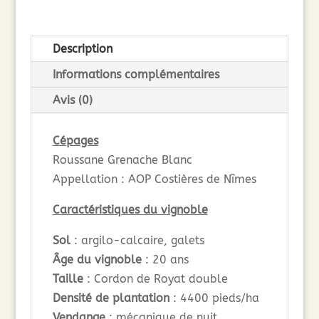
Edition
–
Description
Costières
de
Informations complémentaires
Nîmes
Avis (0)
(75cl)
2024
Cépages
Roussane Grenache Blanc
Appellation : AOP Costières de Nîmes
Caractéristiques du vignoble
Sol
: argilo-calcaire, galets
Âge du vignoble
: 20 ans
Taille
: Cordon de Royat double
Densité de plantation
: 4400 pieds/ha
Vendange
: mécanique de nuit