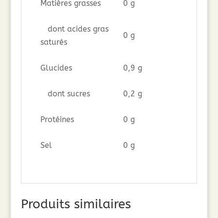
Matières grasses
0 g
dont acides gras
0 g
saturés
Glucides
0,9 g
dont sucres
0,2 g
Protéines
0 g
Sel
0 g
Produits similaires