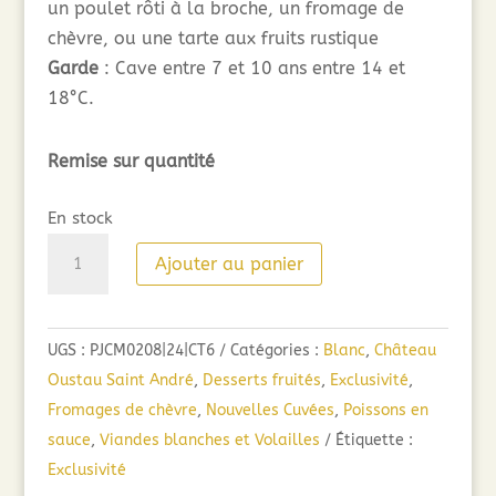
un poulet rôti à la broche, un fromage de
chèvre, ou une tarte aux fruits rustique
Garde
: Cave entre 7 et 10 ans entre 14 et
18°C.
Remise sur quantité
En stock
quantité
Ajouter au panier
de
Château
Oustau
UGS :
PJCM0208|24|CT6
Catégories :
Blanc
,
Château
Saint
Oustau Saint André
,
Desserts fruités
,
Exclusivité
,
André
Fromages de chèvre
,
Nouvelles Cuvées
,
Poissons en
Blanc
sauce
,
Viandes blanches et Volailles
Étiquette :
-
Exclusivité
Art