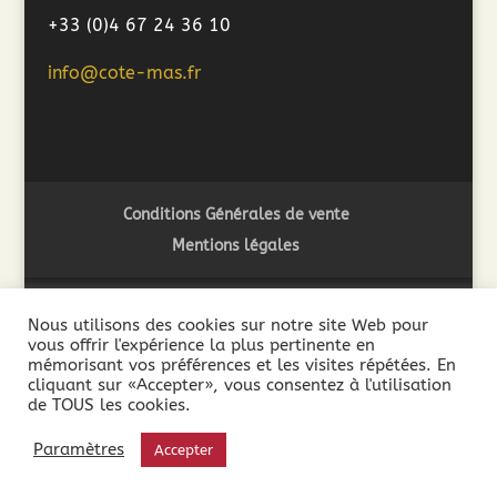
+33 (0)4 67 24 36 10
info@cote-mas.fr
Conditions Générales de vente
Mentions légales
Nous utilisons des cookies sur notre site Web pour
vous offrir l'expérience la plus pertinente en
2018 ©Côté Mas - L'abus d'alcool est dangereux pour la
mémorisant vos préférences et les visites répétées. En
santé. A consommer avec modération - La vente de boissons
cliquant sur «Accepter», vous consentez à l'utilisation
de TOUS les cookies.
alcooliques est interdite aux mineurs de moins de 18 ans. La
preuve de la majorité de l’acheteur est exigée au moment de
Paramètres
Accepter
la vente en ligne.