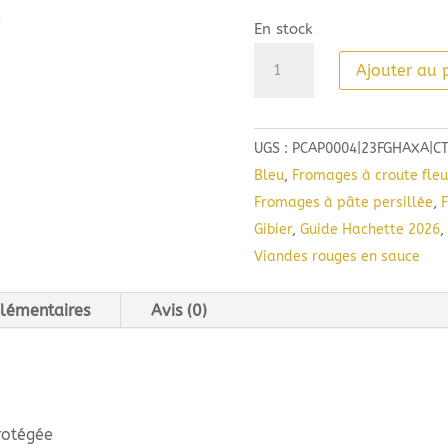
En stock
quantité
Ajouter au 
de
Château
Capendu
UGS :
PCAP0004|23FGHAXA|C
AOC
Bleu
,
Fromages à croute fleu
Corbières
Fromages à pâte persillée
,
(75cl)
Gibier
,
Guide Hachette 2026
,
2023
Viandes rouges en sauce
lémentaires
Avis (0)
rotégée