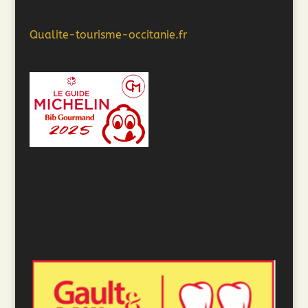
Qualite-tourisme-occitanie.fr