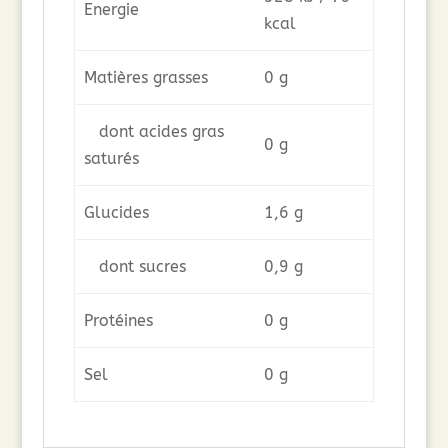
Energie
kcal
Matières grasses
0 g
dont acides gras
0 g
saturés
Glucides
1,6 g
dont sucres
0,9 g
Protéines
0 g
Sel
0 g