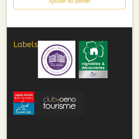
Ajouter au panier
était :
est :
49,00€.
39,20€.
Labels