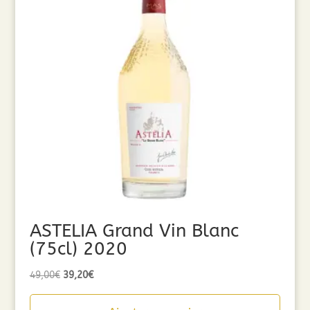
ASTELIA Grand Vin Blanc
(75cl) 2020
Le
Le
49,00
€
39,20
€
prix
prix
initial
actuel