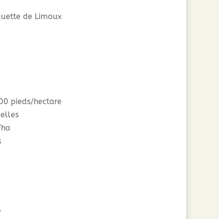
uette de Limoux
00 pieds/hectare
elles
/ha
s
l