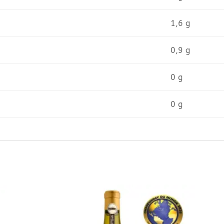
1,6 g
0,9 g
0 g
0 g