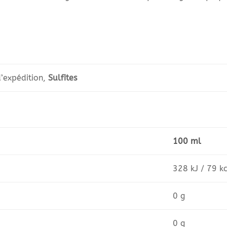
d’expédition,
Sulfites
100 ml
328 kJ / 79 k
0 g
0 g