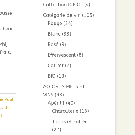
Collection IGP Oc
(4)
ousse
Catégorie de vin
(105)
Rouge
(54)
icheur
Blanc
(33)
shi,
Rosé
(9)
rais.
Effervescent
(8)
Coffret
(2)
BIO
(13)
ACCORDS METS ET
VINS
(98)
e Paul
Apéritif
(40)
ts de
Charcuterie
(16)
ats
Tapas et Entrée
(27)