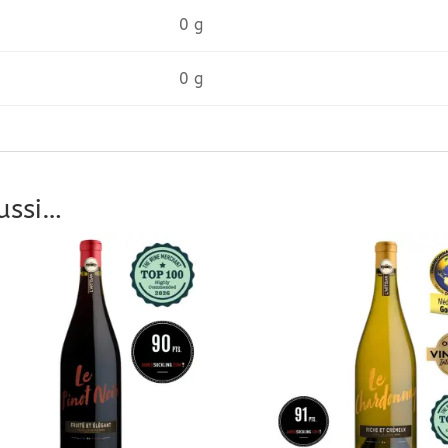
0 g
0 g
ussi…