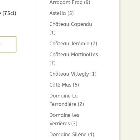
Arrogant Frog
(9)
 (75cl)
Astelia
(5)
Château Capendu
(1)
Château Jérémie
(2)
r
Château Martinolles
(7)
Château Villegly
(1)
Côté Mas
(6)
Domaine La
Ferrandière
(2)
Domaine les
Verrières
(3)
Domaine Silène
(1)