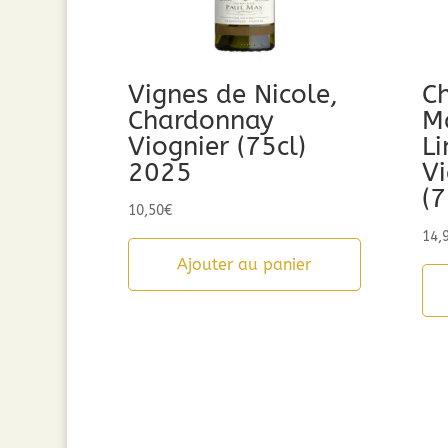
Vignes de Nicole,
C
Chardonnay
Ma
Viognier (75cl)
L
2025
Vi
(7
10,50
€
14,
Ajouter au panier