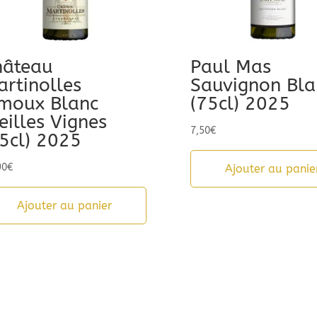
hâteau
Paul Mas
rtinolles
Sauvignon Bla
imoux Blanc
(75cl) 2025
eilles Vignes
7,50
€
5cl) 2025
90
€
Ajouter au panie
Ajouter au panier