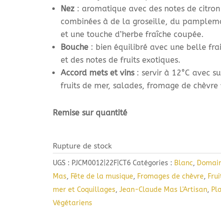
Nez
: aromatique avec des notes de citron
combinées à de la groseille, du pamplem
et une touche d’herbe fraîche coupée.
Bouche
: bien équilibré avec une belle fra
et des notes de fruits exotiques.
Accord mets et vins
: servir à 12°C avec su
fruits de mer, salades, fromage de chèvre f
Remise sur quantité
Rupture de stock
UGS :
PJCM0012|22F|CT6
Catégories :
Blanc
,
Domain
Mas
,
Fête de la musique
,
Fromages de chèvre
,
Frui
mer et Coquillages
,
Jean-Claude Mas L'Artisan
,
Pl
Végétariens