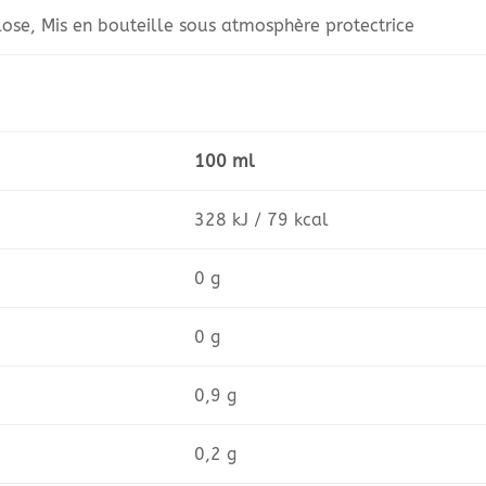
ose, Mis en bouteille sous atmosphère protectrice
100 ml
328 kJ / 79 kcal
0 g
0 g
0,9 g
0,2 g