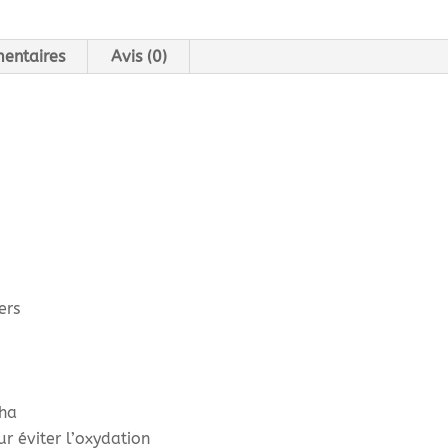
entaires
Avis (0)
ers
ha
r éviter l’oxydation