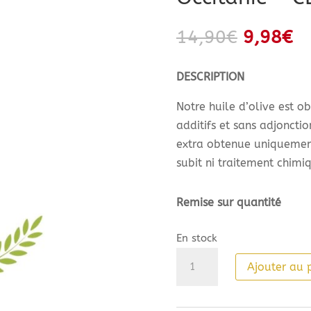
Le
Le
14,90
€
9,98
€
prix
pr
initial
ac
DESCRIPTION
était :
es
Notre huile d’olive est ob
14,90€.
9,
additifs et sans adjonctio
extra obtenue uniquemen
subit ni traitement chimiq
Remise sur quantité
En stock
quantité
Ajouter au 
de
Huile