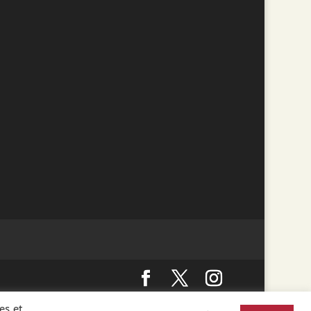
 interdite aux mineurs de moins de 18 ans. La preuve
es et