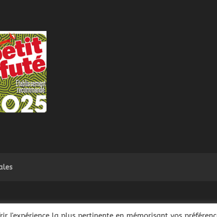
ales
a santé. A consommer avec modération - La vente de boissons alcooliques est
rir l'expérience la plus pertinente en mémorisant vos préférenc