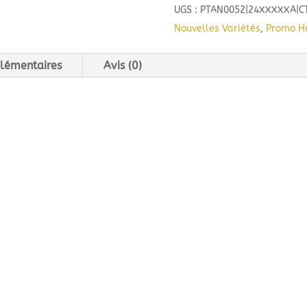
d'olive
UGS :
PTAN0052|24XXXXXA|C
des
Nouvelles Variétés
,
Promo Hu
Tannes
en
lémentaires
Avis (0)
Occitanie
-
CLERMONTAISE
-
50cl