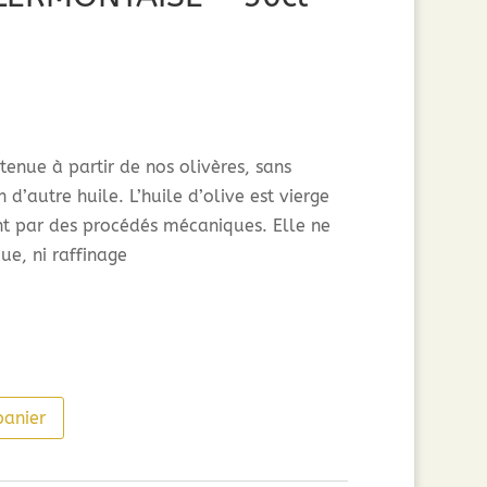
ix
tuel
t :
tenue à partir de nos olivères, sans
98€.
n d’autre huile. L’huile d’olive est vierge
t par des procédés mécaniques. Elle ne
ue, ni raffinage
panier