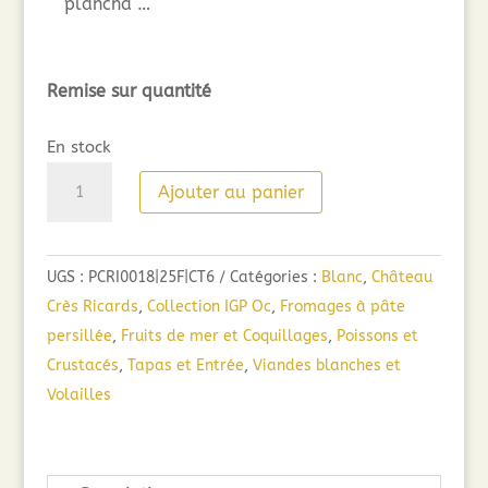
plancha …
Remise sur quantité
En stock
quantité
Ajouter au panier
de
Esprit
des
UGS :
PCRI0018|25F|CT6
Catégories :
Blanc
,
Château
Crès
Crès Ricards
,
Collection IGP Oc
,
Fromages à pâte
Ricards
persillée
,
Fruits de mer et Coquillages
,
Poissons et
Marsanne
Crustacés
,
Tapas et Entrée
,
Viandes blanches et
Roussanne
Volailles
(75cl)
2025