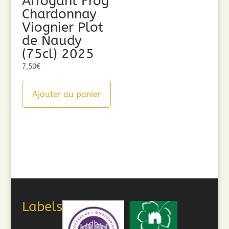
Arrogant Frog
Chardonnay
Viognier Plot
de Naudy
(75cl) 2025
7,50
€
Ajouter au panier
Labels