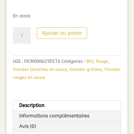
En stock
quantité
Ajouter au panier
de
Cuvée
Secrète
UGS :
PJCM0006|25F|CT6
Catégories :
BIO
,
Rouge
,
Cabernet-
Viandes blanches en sauce
,
Viandes grillées
,
Viandes
Merlot
rouges en sauce
2025
Sans
Sulfites
(75cl)
Description
Informations complémentaires
Avis (0)