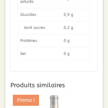
saturés
Glucides
0,9 g
dont sucres
0,2 g
Protéines
0 g
Sel
0 g
Produits similaires
Promo !