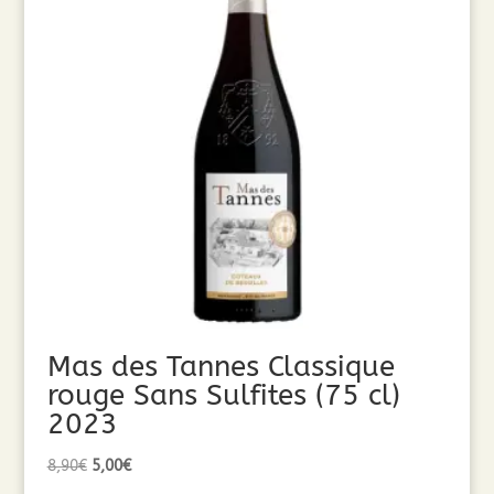
Mas des Tannes Classique
rouge Sans Sulfites (75 cl)
2023
Le
Le
8,90
€
5,00
€
prix
prix