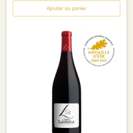
initial
actuel
Ajouter au panier
était :
est :
8,90€.
5,00€.