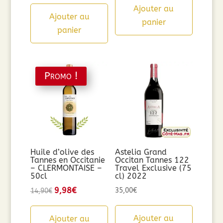
Ajouter au
Ajouter au
panier
panier
Promo !
Huile d’olive des
Astelia Grand
Tannes en Occitanie
Occitan Tannes 122
– CLERMONTAISE –
Travel Exclusive (75
50cl
cl) 2022
Le
9,98
€
Le
35,00
€
14,90
€
prix
prix
initial
actuel
Ajouter au
Ajouter au