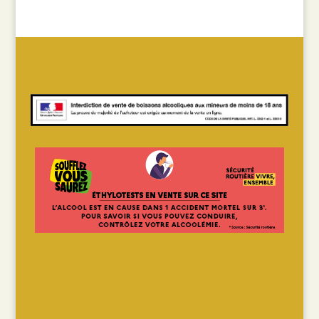
André
Blanc
-
Art
Edition
–
Costières
de
Nîmes
(75cl)
2024