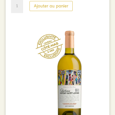
quantité
Ajouter au panier
de
Astelia
Grand
Occitan
Tannes
122
Travel
Exclusive
(75
cl)
2022