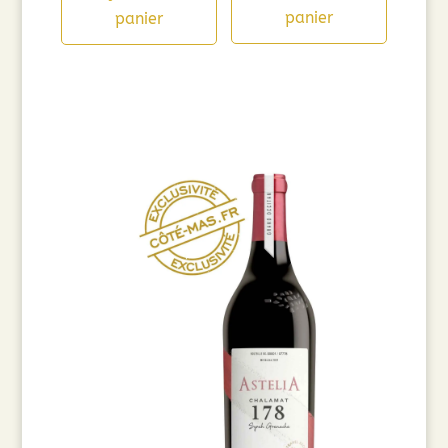
était :
est :
panier
panier
14,90€.
9,98€.