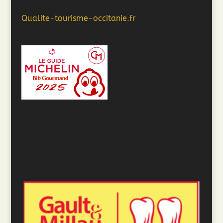
Qualite-tourisme-occitanie.fr