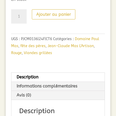
quantité
Ajouter au panier
de
L'Artisan,
le
UGS :
PJCM0136|24F|CT6
Catégories :
Domaine Paul
grenache
Mas
,
fête des pères
,
Jean-Claude Mas L'Artisan
,
noir
Rouge
,
Viandes grillées
(75cl)
2024
Description
Informations complémentaires
Avis (0)
Description