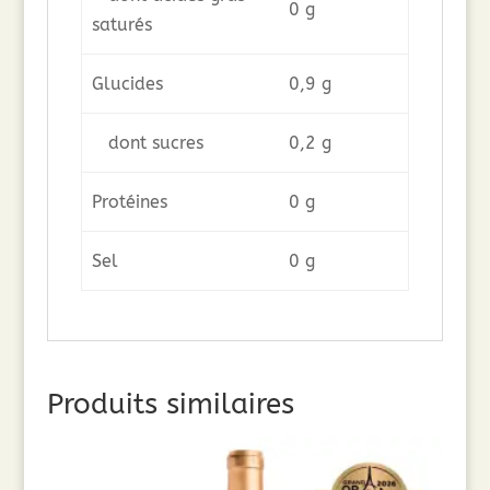
0 g
saturés
Glucides
0,9 g
dont sucres
0,2 g
Protéines
0 g
Sel
0 g
Produits similaires