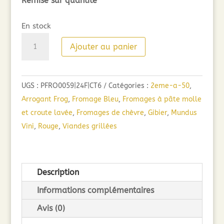
Remise sur quantité
En stock
quantité
Ajouter au panier
de
Arrogant
Frog
UGS :
PFRO0059|24F|CT6
Catégories :
2eme-a-50
,
Réserve
Arrogant Frog
,
Fromage Bleu
,
Fromages à pâte molle
(75cl)
et croute lavée
,
Fromages de chèvre
,
Gibier
,
Mundus
2024
Vini
,
Rouge
,
Viandes grillées
Description
Informations complémentaires
Avis (0)