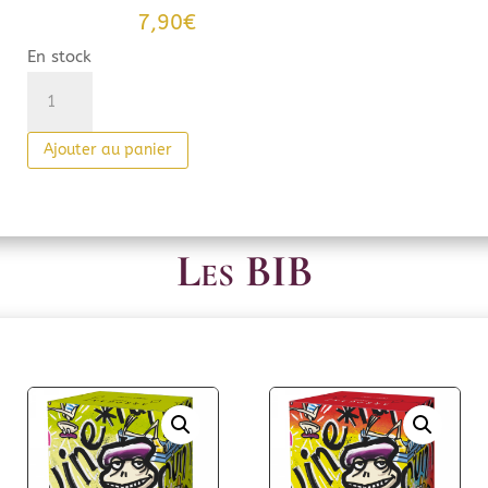
7,90
€
En stock
quantité
de
Arrogant
Ajouter au panier
Frog
Chardonnay
Bio
Les BIB
2025