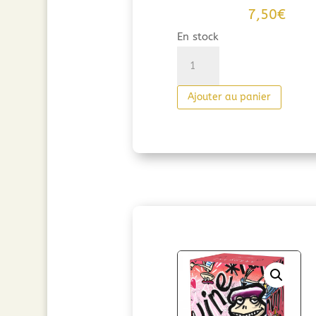
7,50
€
En stock
quantité
de
Arrogant
Ajouter au panier
Frog
Chardonnay
Viognier
Plot
de
Naudy
(75cl)
2025