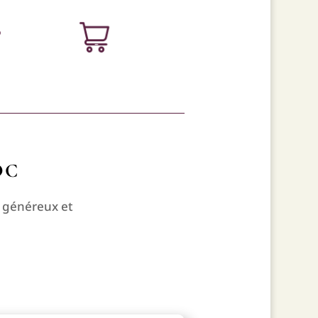
B
oc
s généreux et