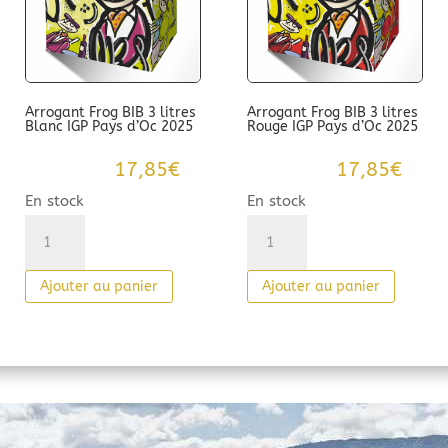
Arrogant Frog BIB 3 litres
Arrogant Frog BIB 3 litres
Blanc IGP Pays d’Oc 2025
Rouge IGP Pays d’Oc 2025
17,85
€
17,85
€
En stock
En stock
quantité
quantité
de
de
Arrogant
Arrogant
Ajouter au panier
Ajouter au panier
Frog
Frog
BIB
BIB
3
3
litres
litres
Blanc
Rouge
IGP
IGP