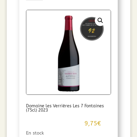
Domaine
des
Verrières
Clos
des
Soutyeres
AOC
Languedoc
2022
Domaine les Verrières Les 7 Fontaines
(75cl) 2023
9,75
€
En stock