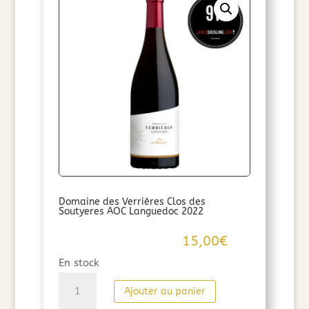
Verrières
Pierre
Plantée
(75cl)
2019
Domaine des Verrières Clos des
Soutyeres AOC Languedoc 2022
15,00
€
En stock
quantité
Ajouter au panier
de