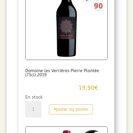
Domaine les Verrières Pierre Plantée
(75cl) 2019
19,90
€
En stock
quantité
Ajouter au panier
de
Domaine
les