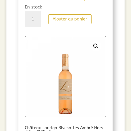
En stock
quantité
Ajouter au panier
de
Domaine
Lauriga
La
Figuera
(75cl)
2025
Château Lauriga Rivesaltes Ambré Hors