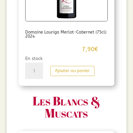
Domaine Lauriga Merlot-Cabernet (75cl)
2024
7,90
€
En stock
quantité
Ajouter au panier
de
Domaine
Lauriga
Les Blancs &
Merlot-
Cabernet
Muscats
(75cl)
2024