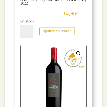
Château Lauriga Rivesaltes Grenat (75cl)
2022
14,90
€
En stock
quantité
Ajouter au panier
de
Château
Lauriga
Rivesaltes
Grenat
(75cl)
2022