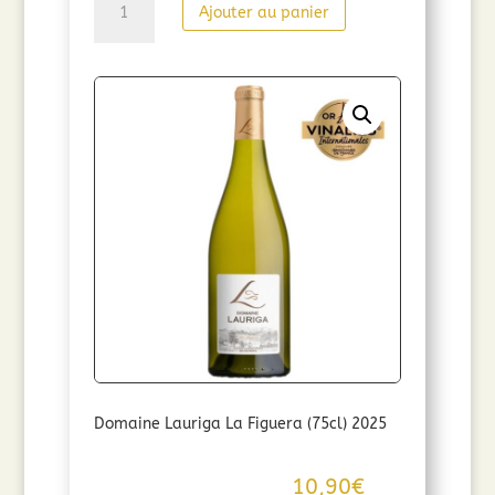
Ajouter au panier
de
Château
Lauriga
Soleil
blanc
(75
cl)
2024
Domaine Lauriga La Figuera (75cl) 2025
10,90
€