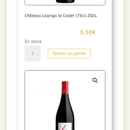
Château Lauriga le Cadet (75cl) 2024
9,90
€
En stock
quantité
Ajouter au panier
de
Château
Lauriga
le
Cadet
(75cl)
2024