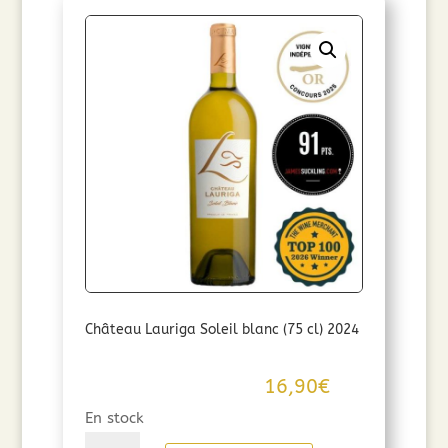
Château Lauriga Soleil blanc (75 cl) 2024
16,90
€
En stock
quantité