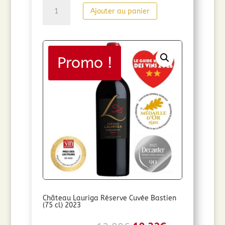
quantité
Ajouter au panier
de
Château
Lauriga
Cuvée
Promo !
Jean
Grande
Réserve
(75
cl)
2022
Château Lauriga Réserve Cuvée Bastien
(75 cl) 2023