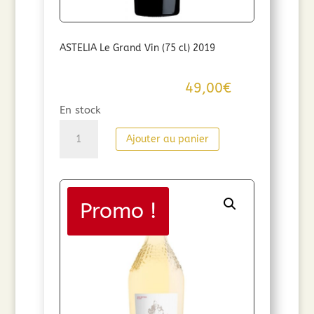
ASTELIA Le Grand Vin (75 cl) 2019
49,00
€
En stock
quantité
Ajouter au panier
de
ASTELIA
Le
Grand
Promo !
Vin
(75
cl)
2019