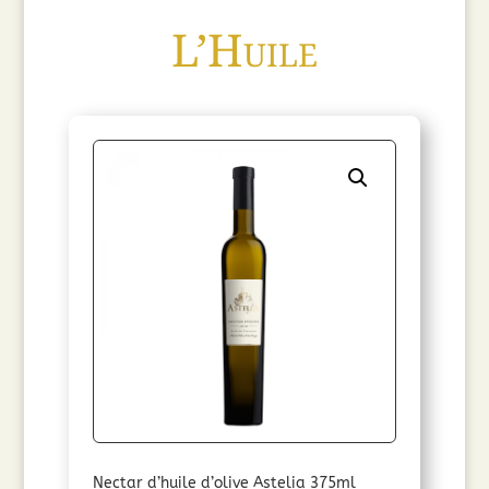
Tannes
L’Huile
122
Travel
Exclusive
(75
cl)
2022
Nectar d’huile d’olive Astelia 375ml