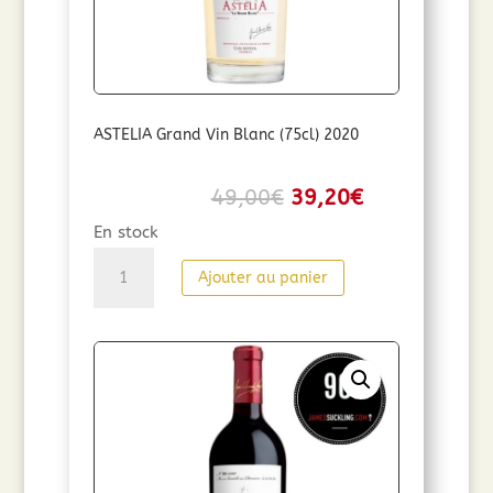
ASTELIA Grand Vin Blanc (75cl) 2020
Le
Le
49,00
€
39,20
€
prix
prix
En stock
initial
actuel
quantité
Ajouter au panier
était :
est :
de
49,00€.
39,20€.
ASTELIA
Grand
Vin
Blanc
(75cl)
2020