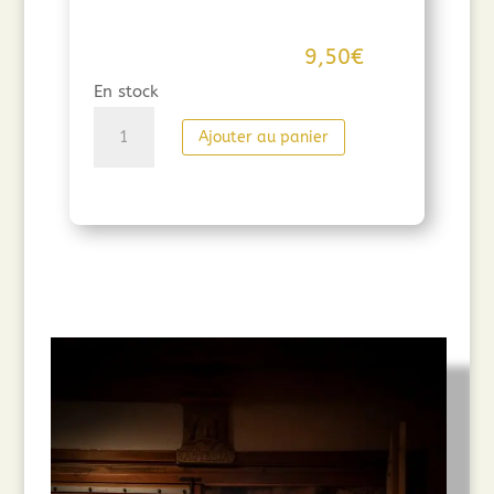
9,50
€
En stock
quantité
Ajouter au panier
de
Nectar
d'huile
d'olive
Astelia
375ml