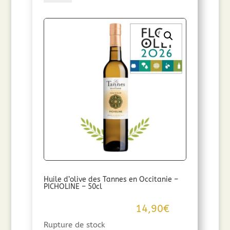
Huile
d'olive
des
Tannes
en
Occitanie
-
BOUTEILLAN
-
50cl
Huile d’olive des Tannes en Occitanie –
PICHOLINE – 50cl
14,90
€
Rupture de stock