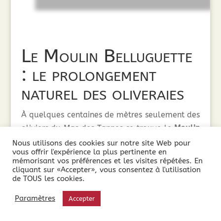
Le Moulin Belluguette
: le prolongement
naturel des oliveraies
À quelques centaines de mètres seulement des
oliviers du Mas des Tannes se trouve le
Moulin
Belluguette
, où les olives sont transformées
Nous utilisons des cookies sur notre site Web pour
vous offrir l'expérience la plus pertinente en
quelques heures après leur récolte.
mémorisant vos préférences et les visites répétées. En
cliquant sur «Accepter», vous consentez à l'utilisation
Cette proximité constitue un véritable atout.
de TOUS les cookies.
Les fruits arrivent rapidement au moulin afin
Paramètres
Accepter
d’être triés, lavés, broyés puis
extraits à froid
exclusivement par procédés mécaniques
, sans