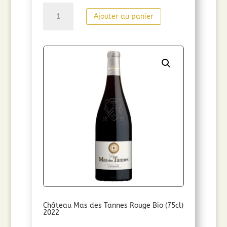
quantité
Ajouter au panier
de
Mas
des
Tannes
Réserve
Blanc
(75cl)
2024
Château Mas des Tannes Rouge Bio (75cl)
2022