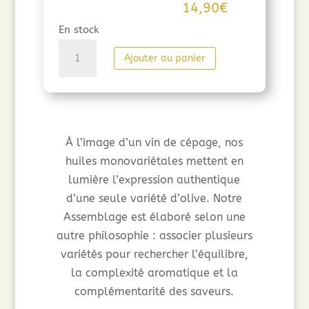
14,90
€
En stock
quantité
Ajouter au panier
de
Huile
d'olive
des
Tannes
À l’image d’un vin de cépage, nos
en
huiles monovariétales mettent en
Occitanie
lumière l’expression authentique
-
d’une seule variété d’olive. Notre
AGLANDAU
Assemblage est élaboré selon une
-
autre philosophie : associer plusieurs
50cl
variétés pour rechercher l’équilibre,
la complexité aromatique et la
complémentarité des saveurs.