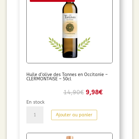
Huile d’olive des Tannes en Occitanie –
CLERMONTAISE – 50cl
Le
Le
14,90
€
9,98
€
prix
prix
En stock
initial
actuel
quantité
Ajouter au panier
était :
est :
de
14,90€.
9,98€.
Huile
d'olive