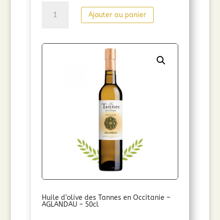
quantité
Ajouter au panier
de
Huile
d'olive
des
Tannes
en
Occitanie
-
OLIVIERE-
50cl
Huile d’olive des Tannes en Occitanie –
AGLANDAU – 50cl