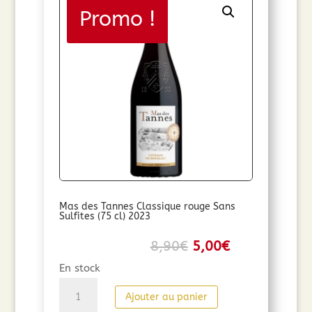
8,90€.
5,00€.
Promo !
Mas des Tannes Classique rouge Sans
Sulfites (75 cl) 2023
Le
Le
8,90
€
5,00
€
prix
prix
En stock
initial
actuel
quantité
Ajouter au panier
était :
est :
de