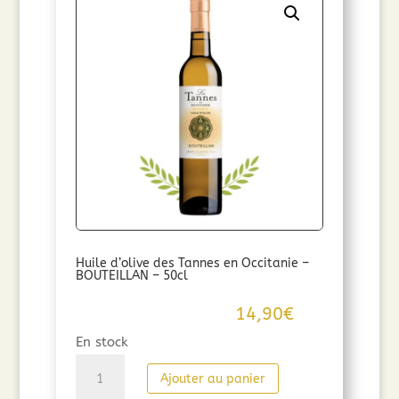
des
Tannes
en
Occitanie
-
CLERMONTAISE
-
50cl
Huile d’olive des Tannes en Occitanie –
BOUTEILLAN – 50cl
14,90
€
En stock
quantité
Ajouter au panier
de