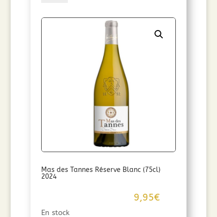
8,90€.
5,00€.
Mas
des
Tannes
Classique
rouge
Sans
Sulfites
(75
cl)
2023
Mas des Tannes Réserve Blanc (75cl)
2024
9,95
€
En stock