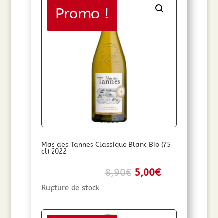
Promo !
Mas des Tannes Classique Blanc Bio (75
cl) 2022
Le
Le
8,90
€
5,00
€
prix
prix
Rupture de stock
initial
actuel
était :
est :