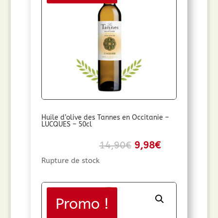
Huile d’olive des Tannes en Occitanie –
LUCQUES – 50cl
Le
Le
14,90
€
9,98
€
prix
prix
Rupture de stock
initial
actuel
était :
est :
14,90€.
9,98€.
Promo !