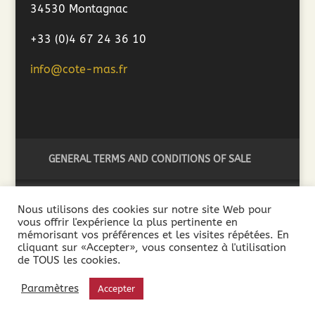
34530 Montagnac
+33 (0)4 67 24 36 10
info@cote-mas.fr
GENERAL TERMS AND CONDITIONS OF SALE
Nous utilisons des cookies sur notre site Web pour
vous offrir l'expérience la plus pertinente en
2018 ©Côté Mas - L'abus d'alcool est dangereux pour la
mémorisant vos préférences et les visites répétées. En
santé. A consommer avec modération - La vente de boissons
cliquant sur «Accepter», vous consentez à l'utilisation
de TOUS les cookies.
alcooliques est interdite aux mineurs de moins de 18 ans. La
preuve de la majorité de l’acheteur est exigée au moment de
Paramètres
Accepter
la vente en ligne.